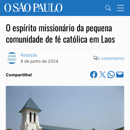
O espírito missionário da pequena
comunidade de fé católica em Laos
Redação
0 comentários
9 de junho de 2024
Share on Facebook
Share on X
Share on Wha
Email this Pa
Compartilhe!