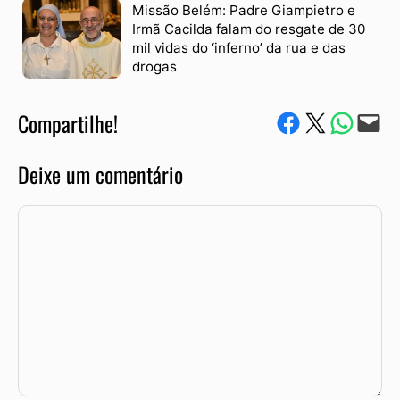
Missão Belém: Padre Giampietro e
Irmã Cacilda falam do resgate de 30
mil vidas do ‘inferno’ da rua e das
drogas
Compartilhe!
Compartilhe no Facebook
Compartilhe no Twitter
Compartile via W
Envie via e-mail
Deixe um comentário
Comentário