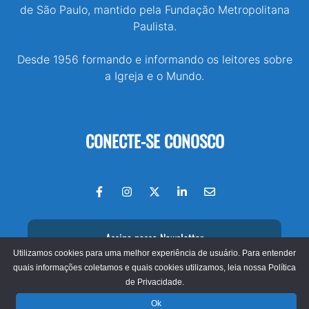
de São Paulo, mantido pela Fundação Metropolitana
Paulista.
Desde 1956 formando e informando os leitores sobre
a Igreja e o Mundo.
CONECTE-SE CONOSCO
Assine nossa Newsletter
Utilizamos cookies para uma melhor experiência de usuário. Para entender
quais informações coletamos e quais cookies utilizamos, leia nossa
Política
de Privacidade.
© 2026 - Jornal O São Paulo
Ok
Fundação Metropolitana Paulista