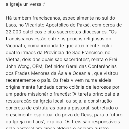
a Igreja universal.”
Há também franciscanos, especialmente no sul do
Laos, no Vicariato Apostólico de Paksè, com cerca de
22.000 católicos e oito sacerdotes diocesanos. “Os
franciscanos estão entre os poucos religiosos do
Vicariato, numa irmandade que atualmente inclui
quatro irmãos da Província de São Francisco, no
Vietnã, dois dos quais são sacerdotes”, relata o Frei
John Wong, OFM, Definidor Geral das Conferências
dos Frades Menores da Ásia e Oceania , que visitou
recentemente o país. Os freis vivem numa aldeia
originalmente fundada como colônia de leprosos por
um padre missionário francês: “A tarefa principal é a
restauração da Igreja local, ou seja, a construção
concreta de estruturas para a pastoral. sobretudo o
crescimento espiritual do povo de Deus, para o futuro
da Igreja no Laos”, explica. Os freis são responsáveis ​​
pela pastoral em cinco aldeias e apoiam quatro