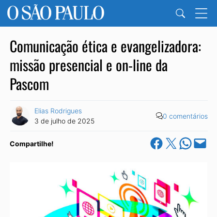
Comunicação ética e evangelizadora:
missão presencial e on-line da
Pascom
Elias Rodrigues
0 comentários
3 de julho de 2025
Share on Facebook
Share on X
Share on Wha
Email this Pa
Compartilhe!