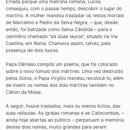
Errada porque uma matrona romana, Lucila,
conseguiu, com o passar tempo, descobrir o lugar do
martírio. A mulher mandou trasladar os restos mortais
de Marcelino e Pedro da
Selva Negra
, – que, desde
então, foi batizada como
Selva Cândida
– para o
cemitério chamado “
ad duas lauros
”, situado na Via
Casilina, em Roma. Chamava assim, talvez, pela
presença de dois louros.
Papa Dâmaso compôs um poema, que foi colocado
sobre o novo túmulo dos mártires. Uma vez destruído
pelos Gotos, o Papa Virgílio mandou recolocá-lo, além
de inserir os nomes dos dois mártires também no
Cânon da Missa.
A seguir, houve traslados, mais ou menos lícitos, das
suas relíquias. As igrejas romanas e as Catacumbas, –
ainda hoje abertas ao público – perpetuam a memória
destes dois nomes, muito grandes para serem