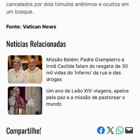
cancelados por dois túmulos anônimos e ocultos em
um bosque.
Fonte: Vatican News
Notícias Relacionadas
Missão Belém: Padre Giampietro e
Irmã Cacilda falam do resgate de 30
mil vidas do ‘inferno’ da rua e das
drogas
Um ano de Leão XIV: viagens, apelos
pela paz e a missão de pastorear o
mundo
Compartilhe!
Compartilhe no Facebook
Compartilhe no Twitter
Compartile via W
Envie via e-mail