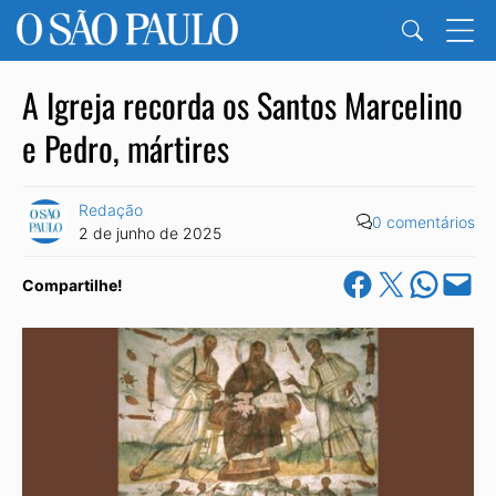
A Igreja recorda os Santos Marcelino
e Pedro, mártires
Redação
0 comentários
2 de junho de 2025
Share on Facebook
Share on X
Share on Wha
Email this Pa
Compartilhe!