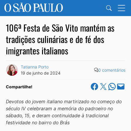
106ª Festa de São Vito mantém as
tradições culinárias e de fé dos
imigrantes italianos
Tatianna Porto
0 comentários
19 de junho de 2024
Share on Facebook
Share on X
Share on Wha
Email this Pa
Compartilhe!
Devotos do jovem italiano martirizado no começo do
século IV celebraram a memória do padroeiro no
sábado, 15, e deram continuidade à tradicional
festividade no bairro do Brás