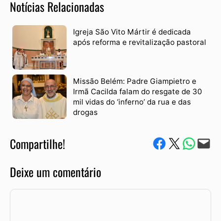
Notícias Relacionadas
Igreja São Vito Mártir é dedicada
após reforma e revitalização pastoral
Missão Belém: Padre Giampietro e
Irmã Cacilda falam do resgate de 30
mil vidas do ‘inferno’ da rua e das
drogas
Compartilhe!
Compartilhe no Facebook
Compartilhe no Twitter
Compartile via W
Envie via e-mail
Deixe um comentário
Comentário