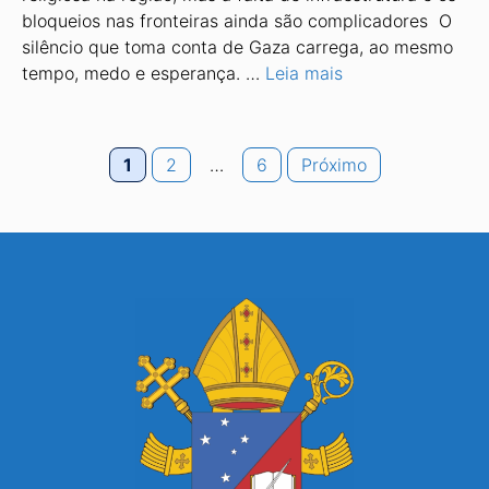
bloqueios nas fronteiras ainda são complicadores O
silêncio que toma conta de Gaza carrega, ao mesmo
tempo, medo e esperança. …
Leia mais
Page
Page
Page
1
2
…
6
Próximo