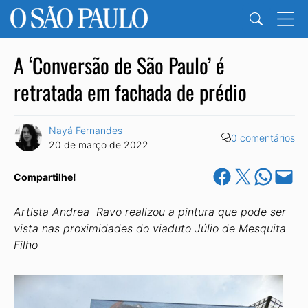
A ‘Conversão de São Paulo’ é
retratada em fachada de prédio
Nayá Fernandes
0 comentários
20 de março de 2022
Share on Facebook
Share on X
Share on Wha
Email this Pa
Compartilhe!
Artista Andrea Ravo realizou a pintura que pode ser
vista nas proximidades do viaduto Júlio de Mesquita
Filho