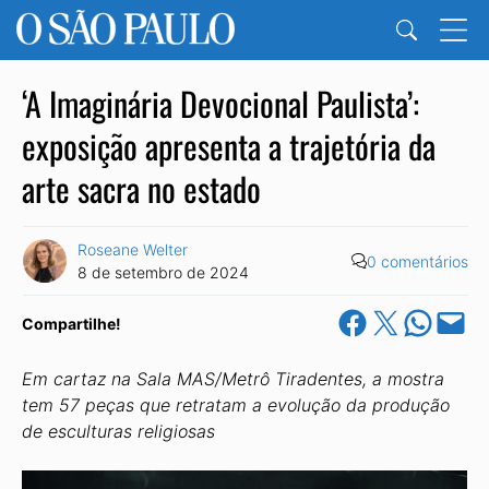
‘A Imaginária Devocional Paulista’:
exposição apresenta a trajetória da
arte sacra no estado
Roseane Welter
0 comentários
8 de setembro de 2024
Share on Facebook
Share on X
Share on Wha
Email this Pa
Compartilhe!
Em cartaz na Sala MAS/Metrô Tiradentes, a mostra
tem 57 peças que retratam a evolução da produção
de esculturas religiosas