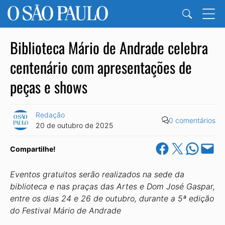
Biblioteca Mário de Andrade celebra
centenário com apresentações de
peças e shows
Redação
0 comentários
20 de outubro de 2025
Share on Facebook
Share on X
Share on Wha
Email this Pa
Compartilhe!
Eventos gratuitos serão realizados na sede da
biblioteca e nas praças das Artes e Dom José Gaspar,
entre os dias 24 e 26 de outubro, durante a 5ª edição
do Festival Mário de Andrade