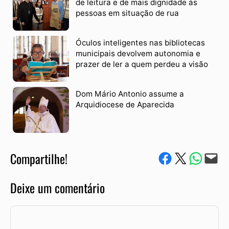
de leitura e de mais dignidade às
pessoas em situação de rua
Óculos inteligentes nas bibliotecas
municipais devolvem autonomia e
prazer de ler a quem perdeu a visão
Dom Mário Antonio assume a
Arquidiocese de Aparecida
Compartilhe!
Compartilhe no Facebook
Compartilhe no Twitter
Compartile via W
Envie via e-mail
Deixe um comentário
Comentário