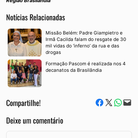
Região Brasilândia
Notícias Relacionadas
Missão Belém: Padre Giampietro e
Irmã Cacilda falam do resgate de 30
mil vidas do ‘inferno’ da rua e das
drogas
Formação Pascom é realizada nos 4
decanatos da Brasilândia
Compartilhe!
Compartilhe no Facebook
Compartilhe no Twitter
Compartile via W
Envie via e-mail
Deixe um comentário
Comentário