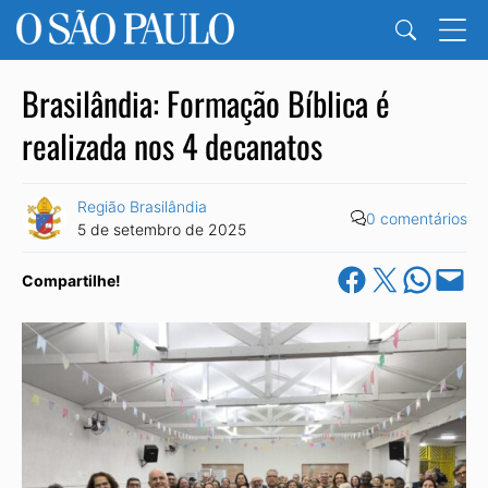
Brasilândia: Formação Bíblica é
realizada nos 4 decanatos
Região Brasilândia
0 comentários
5 de setembro de 2025
Share on Facebook
Share on X
Share on Wha
Email this Pa
Compartilhe!