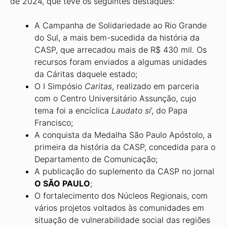
de 2024, que teve os seguintes destaques:
A Campanha de Solidariedade ao Rio Grande
do Sul, a mais bem-sucedida da história da
CASP, que arrecadou mais de R$ 430 mil. Os
recursos foram en­viados a algumas unidades
da Cáritas daquele estado;
O I Simpósio
Caritas
, realizado em parceria
com o Centro Universitário Assunção, cujo
tema foi a encíclica
Lau­dato si
’, do Papa
Francisco;
A conquista da Medalha São Paulo Apóstolo, a
primeira da história da CASP, concedida para o
Departamento de Comunicação;
A publicação do suplemento da CASP no jornal
O SÃO PAULO
;
O fortalecimento dos Núcleos Regio­nais, com
vários projetos voltados às comunidades em
situação de vulnera­bilidade social das regiões