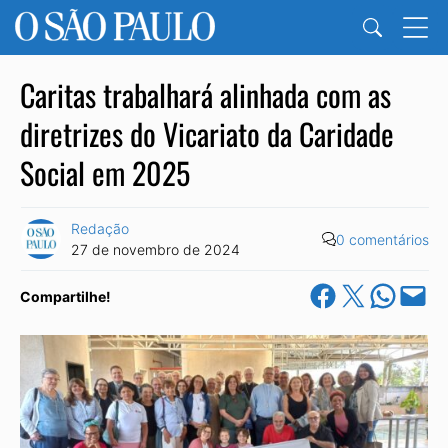
Caritas trabalhará alinhada com as
diretrizes do Vicariato da Caridade
Social em 2025
Redação
0 comentários
27 de novembro de 2024
Share on Facebook
Share on X
Share on Wha
Email this Pa
Compartilhe!