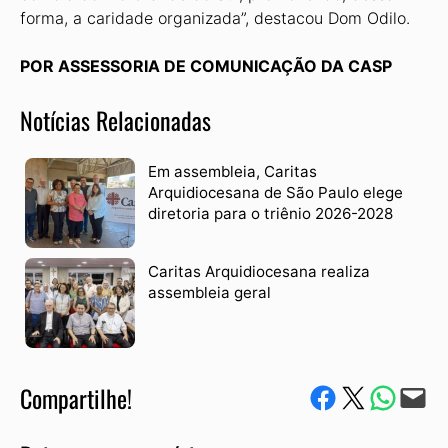
forma, a caridade organizada”, destacou Dom Odilo.
POR ASSESSORIA DE COMUNICAÇÃO DA CASP
Notícias Relacionadas
Em assembleia, Caritas
Arquidiocesana de São Paulo elege
diretoria para o triênio 2026-2028
Caritas Arquidiocesana realiza
assembleia geral
Compartilhe!
Compartilhe no Facebook
Compartilhe no Twitter
Compartile via W
Envie via e-mail