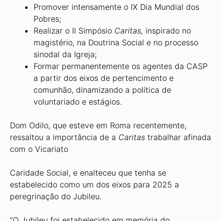
Promover intensamente o IX Dia Mun­dial dos
Pobres;
Realizar o II Simpósio
Caritas,
inspira­do no
magistério, na Doutrina Social e no processo
sinodal da Igreja;
Formar permanentemente os agentes da CASP
a partir dos eixos de perten­cimento e
comunhão, dinamizando a política de
voluntariado e estágios.
Dom Odilo, que esteve em Roma re­centemente,
ressaltou a importância de a
Caritas
trabalhar afinada
com o Vicariato
Caridade Social, e enalteceu que tenha se
estabelecido como um dos eixos para 2025 a
peregrinação do Jubileu.
“O Jubileu foi estabelecido em memó­ria do