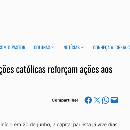
COM O PASTOR
COLUNAS
NOTÍCIAS
CONHEÇA A IGREJA C
ções católicas reforçam ações aos
Share on Facebook
Share on X
Share on Whats
Email this Page
Compartilhe!
ício em 20 de junho, a capital paulista já vive dias