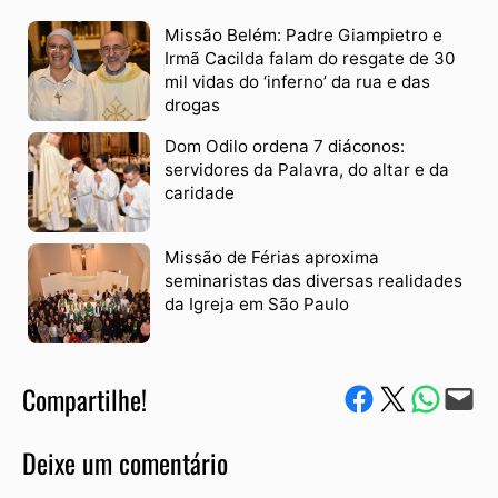
Missão Belém: Padre Giampietro e
Irmã Cacilda falam do resgate de 30
mil vidas do ‘inferno’ da rua e das
drogas
Dom Odilo ordena 7 diáconos:
servidores da Palavra, do altar e da
caridade
Missão de Férias aproxima
seminaristas das diversas realidades
da Igreja em São Paulo
Compartilhe!
Compartilhe no Facebook
Compartilhe no Twitter
Compartile via W
Envie via e-mail
Deixe um comentário