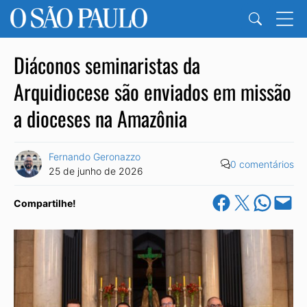
Diáconos seminaristas da
Arquidiocese são enviados em missão
a dioceses na Amazônia
Fernando Geronazzo
0 comentários
25 de junho de 2026
Share on Facebook
Share on X
Share on Wha
Email this Pa
Compartilhe!