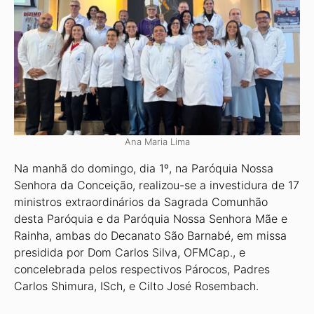
Ana Maria Lima
Na manhã do domingo, dia 1º, na Paróquia Nossa
Senhora da Conceição, realizou-se a investidura de 17
minis­tros extraordinários da Sagrada Co­munhão
desta Paróquia e da Paróquia Nossa Senhora Mãe e
Rainha, ambas do Decanato São Barnabé, em mis­sa
presidida por Dom Carlos Silva, OFMCap., e
concelebrada pelos res­pectivos Párocos, Padres
Carlos Shimura, ISch, e Cilto José Rosembach.