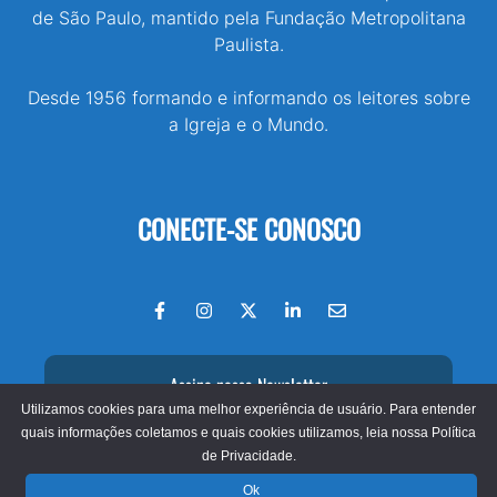
de São Paulo, mantido pela Fundação Metropolitana
Paulista.
Desde 1956 formando e informando os leitores sobre
a Igreja e o Mundo.
CONECTE-SE CONOSCO
Assine nossa Newsletter
Utilizamos cookies para uma melhor experiência de usuário. Para entender
quais informações coletamos e quais cookies utilizamos, leia nossa
Política
de Privacidade.
© 2026 - Jornal O São Paulo
Ok
Fundação Metropolitana Paulista