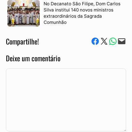
No Decanato São Filipe, Dom Carlos
Silva institui 140 novos ministros
extraordinários da Sagrada
Comunhão
Compartilhe!
Compartilhe no Facebook
Compartilhe no Twitter
Compartile via W
Envie via e-mail
Deixe um comentário
Comentário