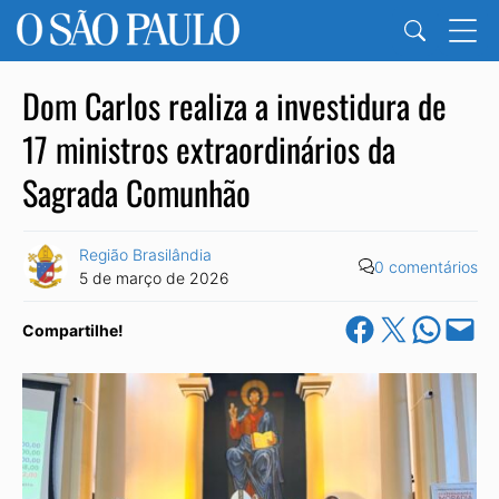
Dom Carlos realiza a investidura de
17 ministros extraordinários da
Sagrada Comunhão
Região Brasilândia
0 comentários
5 de março de 2026
Share on Facebook
Share on X
Share on Wha
Email this Pa
Compartilhe!