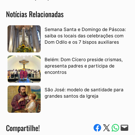
Notícias Relacionadas
Semana Santa e Domingo de Páscoa:
saiba os locais das celebrações com
Dom Odilo e os 7 bispos auxiliares
Belém: Dom Cícero preside crismas,
apresenta padres e participa de
encontros
São José: modelo de santidade para
grandes santos da Igreja
Compartilhe!
Compartilhe no Facebook
Compartilhe no Twitter
Compartile via W
Envie via e-mail