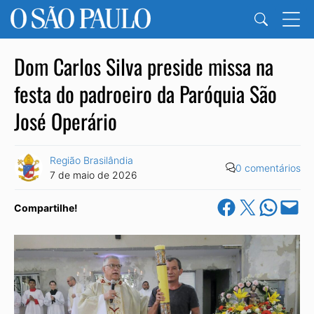
Dom Carlos Silva preside missa na
festa do padroeiro da Paróquia São
José Operário
Região Brasilândia
0 comentários
7 de maio de 2026
Share on Facebook
Share on X
Share on Wha
Email this Pa
Compartilhe!