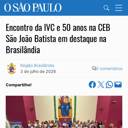
Encontro da IVC e 50 anos na CEB
São João Batista em destaque na
Brasilândia
Região Brasilândia
0 comentários
3 de julho de 2026
Share on Facebook
Share on X
Share on Wha
Email this Pa
Compartilhe!