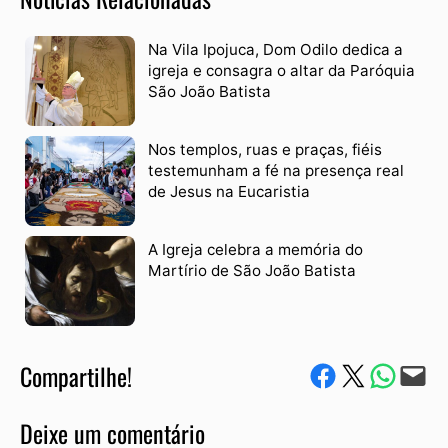
Na Vila Ipojuca, Dom Odilo dedica a
igreja e consagra o altar da Paróquia
São João Batista
Nos templos, ruas e praças, fiéis
testemunham a fé na presença real
de Jesus na Eucaristia
A Igreja celebra a memória do
Martírio de São João Batista
Compartilhe!
Compartilhe no Facebook
Compartilhe no Twitter
Compartile via W
Envie via e-mail
Deixe um comentário