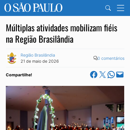
Múltiplas atividades mobilizam fiéis
na Região Brasilândia
Região Brasilândia
0 comentários
21 de maio de 2026
Share on Facebook
Share on X
Share on Wha
Email this Pa
Compartilhe!