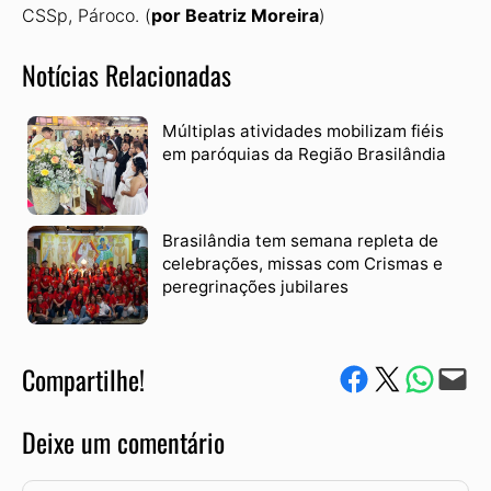
CSSp, Pároco. (
por Beatriz Moreira
)
Notícias Relacionadas
Múltiplas atividades mobilizam fiéis
em paróquias da Região Brasilândia
Brasilândia tem semana repleta de
celebrações, missas com Crismas e
peregrinações jubilares
Compartilhe!
Compartilhe no Facebook
Compartilhe no Twitter
Compartile via W
Envie via e-mail
Deixe um comentário