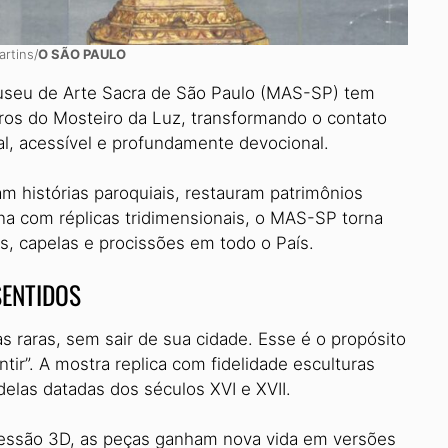
artins/
O SÃO PAULO
Museu de Arte Sacra de São Paulo (MAS-SP) tem
ros do Mosteiro da Luz, transformando o contato
al, acessível e profundamente devocional.
m histórias paroquiais, restauram patrimônios
ana com réplicas tridimensionais, o MAS-SP torna
res, capelas e procissões em todo o País.
SENTIDOS
as raras, sem sair de sua cidade. Esse é o propósito
ntir”. A mostra replica com fidelidade esculturas
delas datadas dos séculos XVI e XVII.
essão 3D, as peças ganham nova vida em versões