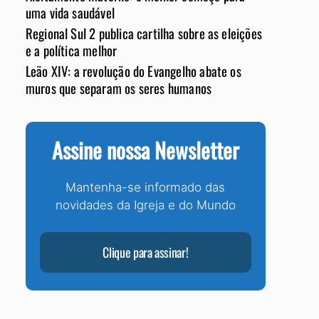
uma vida saudável
Regional Sul 2 publica cartilha sobre as eleições
e a política melhor
Leão XIV: a revolução do Evangelho abate os
muros que separam os seres humanos
Assine nossa Newsletter
Mantenha-se informado das
novidades da Igreja e do Mundo
Clique para assinar!