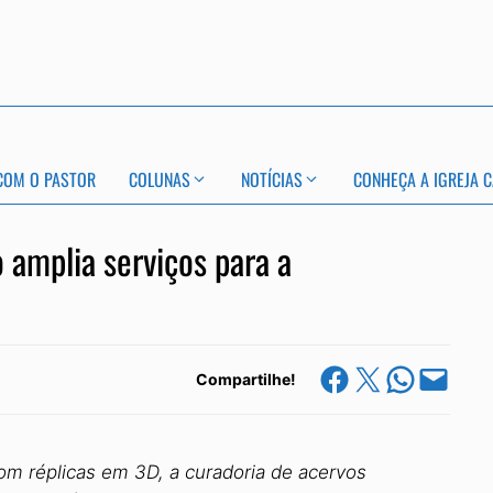
COM O PASTOR
COLUNAS
NOTÍCIAS
CONHEÇA A IGREJA C
 amplia serviços para a
Share on Facebook
Share on X
Share on Whats
Email this Page
Compartilhe!
om réplicas em 3D, a curadoria de acervos