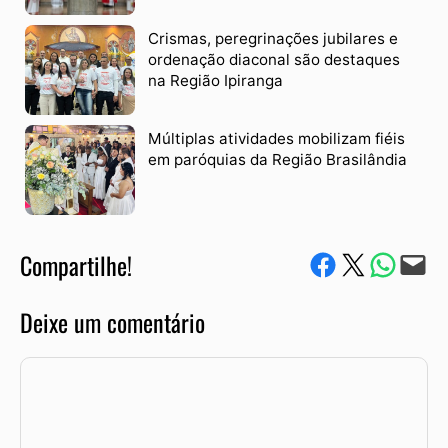
Crismas, peregrinações jubilares e
ordenação diaconal são destaques
na Região Ipiranga
Múltiplas atividades mobilizam fiéis
em paróquias da Região Brasilândia
Compartilhe!
Compartilhe no Facebook
Compartilhe no Twitter
Compartile via W
Envie via e-mail
Deixe um comentário
Comentário