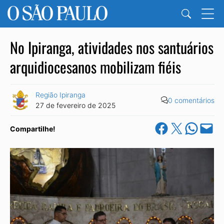
No Ipiranga, atividades nos santuários
arquidiocesanos mobilizam fiéis
Região Ipiranga
0 comentários
27 de fevereiro de 2025
Share on Facebook
Share on X
Share on Wha
Email this Pa
Compartilhe!