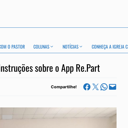
COM O PASTOR
COLUNAS
NOTÍCIAS
CONHEÇA A IGREJA C
nstruções sobre o App Re.Part
Share on Facebook
Share on X
Share on Whats
Email this Page
Compartilhe!