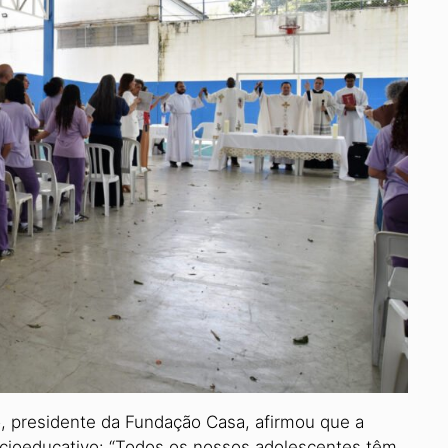
o, presidente da Fun­dação Casa, afirmou que a
o­cioeducativo: “Todos os nossos ado­lescentes têm