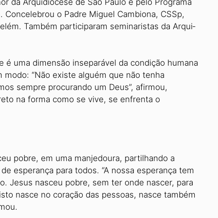
nor da Arquidiocese de São Paulo e pelo Programa
a. Concelebrou o Padre Miguel Cambio­na, CSSp,
Belém. Também participaram seminaristas da Arqui­
de é uma dimensão in­separável da condição humana
m modo: “Não existe alguém que não tenha
mos sempre procu­rando um Deus”, afirmou,
reto na forma como se vive, se en­frenta o
ceu pobre, em uma manjedoura, partilhando a
e de esperança para todos. “A nossa es­perança tem
. Jesus nasceu pobre, sem ter onde nascer, para
risto nasce no coração das pessoas, nasce também
rmou.