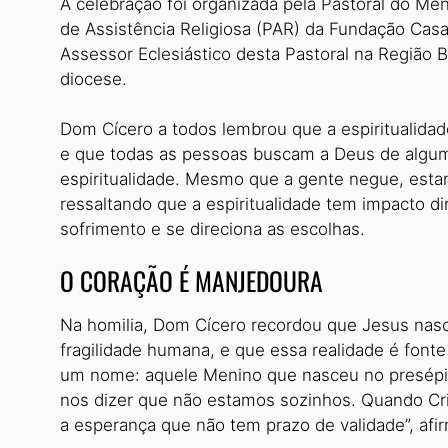
A celebração foi organizada pela Pastoral do Me
de Assistên­cia Religiosa (PAR) da Fundação Cas
Assessor Eclesiástico desta Pastoral na Região 
diocese.
Dom Cícero a todos lembrou que a espiritualida
e que todas as pessoas buscam a Deus de algu
espiritualidade. Mesmo que a gente negue, esta
ressaltando que a espiritualidade tem impacto di
sofrimento e se direciona as escolhas.
O CORAÇÃO É MANJEDOURA
Na homilia, Dom Cícero recor­dou que Jesus nas
fragilidade humana, e que essa realidade é font
um nome: aquele Menino que nasceu no presépio
nos dizer que não estamos sozinhos. Quan­do C
a esperança que não tem prazo de validade”, afi