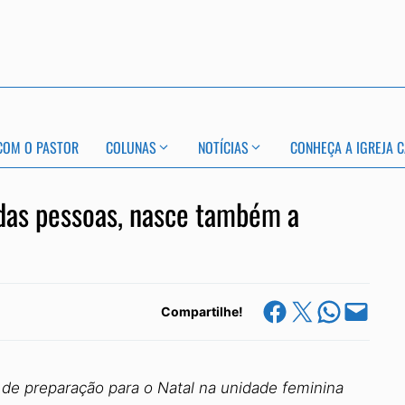
COM O PASTOR
COLUNAS
NOTÍCIAS
CONHEÇA A IGREJA C
 das pessoas, nasce também a
Share on Facebook
Share on X
Share on Whats
Email this Page
Compartilhe!
de preparação para o Natal na unidade feminina