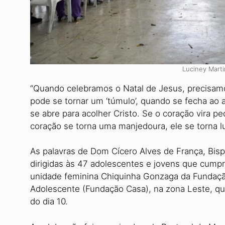
Luciney Mart
“Quando celebramos o Natal de Jesus, precisam
pode se tornar um ‘túmulo’, quando se fecha ao 
se abre para acolher Cristo. Se o coração vira p
coração se torna uma manjedou­ra, ele se torna l
As palavras de Dom Cícero Alves de França, Bisp
dirigidas às 47 ado­lescentes e jovens que cump
unidade feminina Chiquinha Gonzaga da Fundaçã
Adolescente (Fun­dação Casa), na zona Leste, qu
do dia 10.