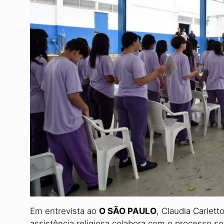
Em entrevista ao
O SÃO PAULO
, Claudia Carlett
assistência religiosa colabora com o processo s