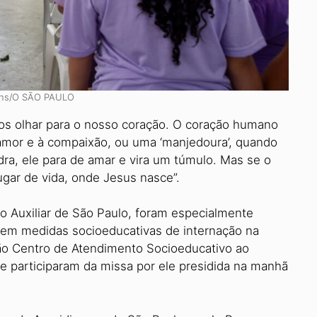
ins/O SÃO PAULO
os olhar para o nosso coração. O coração humano
amor e à compaixão, ou uma ‘man­jedoura’, quando
edra, ele para de amar e vira um túmulo. Mas se o
ugar de vida, onde Je­sus nasce”.
o Auxiliar de São Paulo, fo­ram especialmente
rem medi­das socioeducativas de internação na
o Centro de Atendimento Socioeducativo ao
e parti­ciparam da missa por ele presidida na manhã