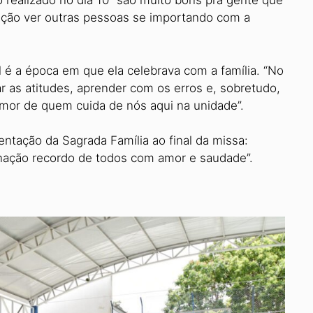
 realizado no dia 10 “são muito bons pra gente que
ração ver outras pessoas se im­portando com a
l é a época em que ela celebrava com a família. “No
ar as atitudes, aprender com os erros e, sobretudo,
mor de quem cuida de nós aqui na unidade”.
entação da Sagrada Família ao final da missa:
nação recordo de todos com amor e saudade”.