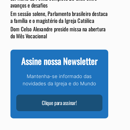
avanços e desafios
Em sessão solene, Parlamento brasileiro destaca
a família e o magistério da Igreja Católica
Dom Celso Alexandre preside missa na abertura
do Mês Vocacional
Assine nossa Newsletter
Mantenha-se informado das
novidades da Igreja e do Mundo
Clique para assinar!