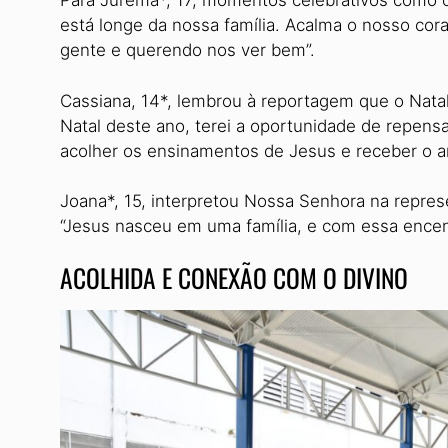
Para Jurema*, 17, momentos cele­brativos como o
está longe da nossa família. Acalma o nos­so co
gente e querendo nos ver bem”.
Cassiana, 14*, lembrou à reporta­gem que o Nata
Natal des­te ano, terei a oportunidade de repen­s
acolher os ensinamentos de Jesus e receber o a
Joana*, 15, interpretou Nossa Se­nhora na repres
“Jesus nasceu em uma família, e com essa ence
ACOLHIDA E CONEXÃO COM O DIVINO