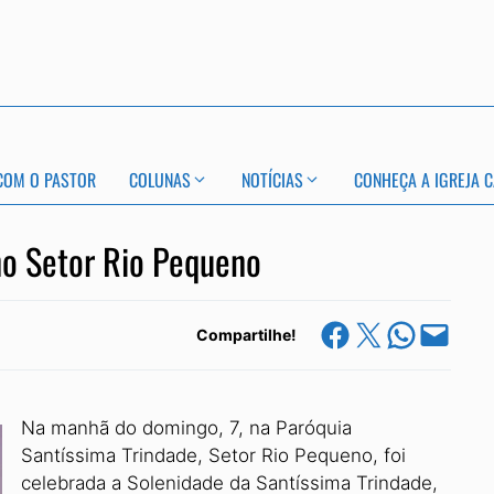
COM O PASTOR
COLUNAS
NOTÍCIAS
CONHEÇA A IGREJA C
no Setor Rio Pequeno
Share on Facebook
Share on X
Share on Whats
Email this Page
Compartilhe!
Na manhã do domingo, 7, na Paróquia
Santíssima Trindade, Setor Rio Pequeno, foi
celebrada a Solenidade da Santíssima Trindade,