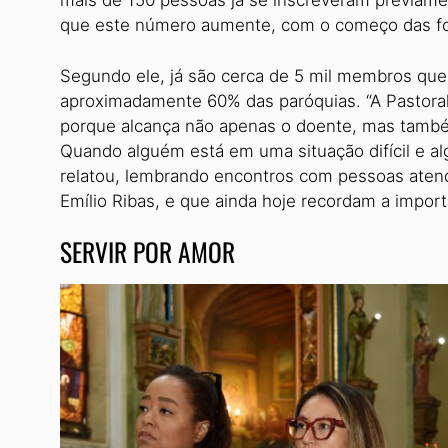
mais de 150 pes­soas já se inscreveram previame
que este número aumente, com o começo das f
Segundo ele, já são cerca de 5 mil membros que
aproximada­mente 60% das paróquias. “A Pastoral
porque alcança não apenas o doente, mas também
Quando alguém está em uma situação difícil e a
relatou, lembran­do encontros com pessoas atendi
Emílio Ribas, e que ainda hoje recordam a import
SERVIR POR AMOR