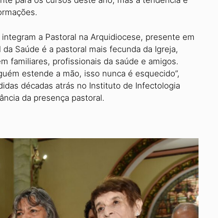
nte para os cursos deste ano, mas a tendência é
ormações.
 integram a Pastoral na Arquidiocese, presente em
 da Saúde é a pastoral mais fecunda da Igreja,
 familiares, profissionais da saúde e amigos.
lguém estende a mão, isso nunca é esquecido”,
das dé­cadas atrás no Instituto de Infectologia
ância da presença pastoral.