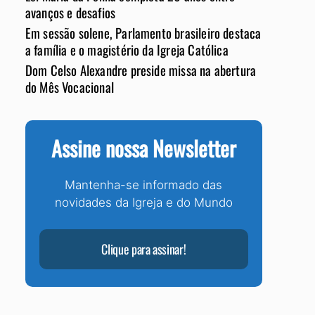
avanços e desafios
Em sessão solene, Parlamento brasileiro destaca
a família e o magistério da Igreja Católica
Dom Celso Alexandre preside missa na abertura
do Mês Vocacional
Assine nossa Newsletter
Mantenha-se informado das
novidades da Igreja e do Mundo
Clique para assinar!