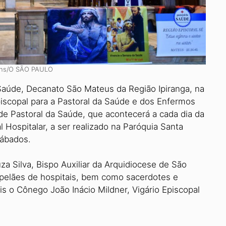
ins/O SÃO PAULO
úde, Decanato São Mateus da Região Ipiranga, na
piscopal para a Pastoral da Saúde e dos Enfermos
 de Pastoral da Saúde, que acontecerá a cada dia da
Hospitalar, a ser rea­lizado na Paróquia Santa
sábados.
za Silva, Bispo Auxiliar da Arquidiocese de São
pelães de hos­pitais, bem como sacerdotes e
s o Cônego João Inácio Mildner, Vigário Episcopal