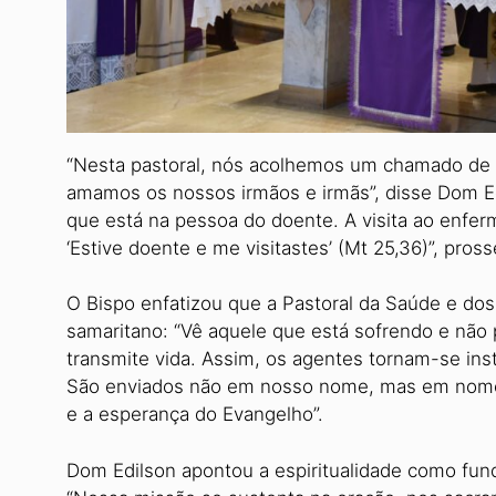
“Nesta pastoral, nós acolhemos um chamado d
amamos os nossos irmãos e irmãs”, disse Dom Ed
que está na pessoa do doente. A visita ao enfe
‘Estive doente e me visitastes’ (Mt 25,36)”, pross
O Bispo enfatizou que a Pastoral da Saúde e do
samaritano: “Vê aquele que está sofrendo e não p
transmite vida. Assim, os agentes tornam-se in
São enviados não em nosso nome, mas em nome d
e a esperança do Evangelho”.
Dom Edilson apontou a espirituali­dade como fu