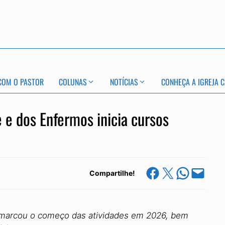
COM O PASTOR
COLUNAS
NOTÍCIAS
CONHEÇA A IGREJA C
e e dos Enfermos inicia cursos
Share on Facebook
Share on X
Share on Whats
Email this Page
Compartilhe!
a marcou o começo das atividades em 2026, bem