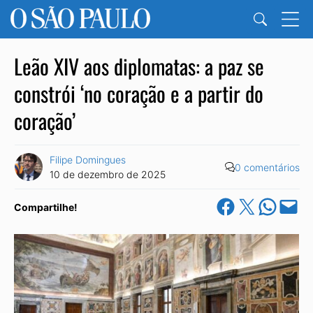
Leão XIV aos diplomatas: a paz se
constrói ‘no coração e a partir do
coração’
Filipe Domingues
0 comentários
10 de dezembro de 2025
Share on Facebook
Share on X
Share on Wha
Email this Pa
Compartilhe!