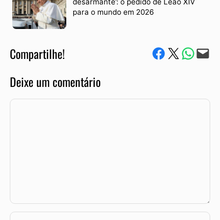
desarmante’: o pedido de Leão XIV
para o mundo em 2026
Compartilhe!
Compartilhe no Facebook
Compartilhe no Twitter
Compartile via W
Envie via e-mail
Deixe um comentário
Comentário
Nome