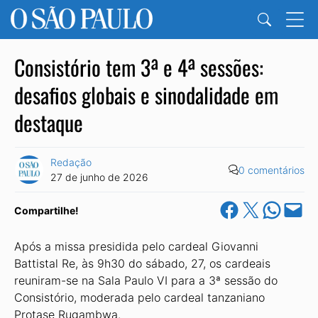
Consistório tem 3ª e 4ª sessões:
desafios globais e sinodalidade em
destaque
Redação
0 comentários
27 de junho de 2026
Share on Facebook
Share on X
Share on Wha
Email this Pa
Compartilhe!
Após a missa presidida pelo cardeal Giovanni
Battistal Re, às 9h30 do sábado, 27, os cardeais
reuniram-se na Sala Paulo VI para a 3ª sessão do
Consistório, moderada pelo cardeal tanzaniano
Protase Rugambwa.