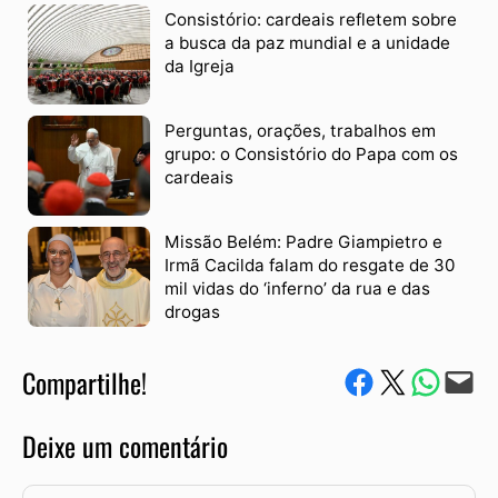
Consistório: cardeais refletem sobre
a busca da paz mundial e a unidade
da Igreja
Perguntas, orações, trabalhos em
grupo: o Consistório do Papa com os
cardeais
Missão Belém: Padre Giampietro e
Irmã Cacilda falam do resgate de 30
mil vidas do ‘inferno’ da rua e das
drogas
Compartilhe!
Compartilhe no Facebook
Compartilhe no Twitter
Compartile via W
Envie via e-mail
Deixe um comentário
Comentário