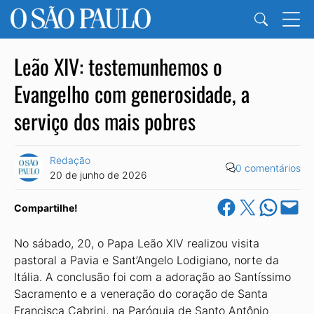
Leão XIV: testemunhemos o
Evangelho com generosidade, a
serviço dos mais pobres
Redação
0 comentários
20 de junho de 2026
Share on Facebook
Share on X
Share on Wha
Email this Pa
Compartilhe!
No sábado, 20, o Papa Leão XIV realizou visita
pastoral a Pavia e Sant’Angelo Lodigiano, norte da
Itália. A conclusão foi com a adoração ao Santíssimo
Sacramento e a veneração do coração de Santa
Francisca Cabrini, na Paróquia de Santo Antônio