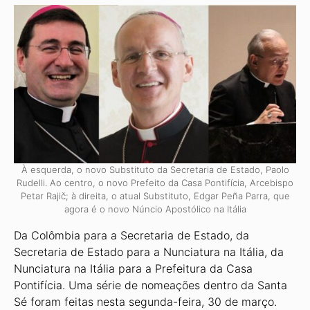
À esquerda, o novo Substituto da Secretaria de Estado, Paolo
Rudelli. Ao centro, o novo Prefeito da Casa Pontifícia, Arcebispo
Petar Rajič; à direita, o atual Substituto, Edgar Peña Parra, que
agora é o novo Núncio Apostólico na Itália
Da Colômbia para a Secretaria de Estado, da
Secretaria de Estado para a Nunciatura na Itália, da
Nunciatura na Itália para a Prefeitura da Casa
Pontifícia. Uma série de nomeações dentro da Santa
Sé foram feitas nesta segunda-feira, 30 de março.