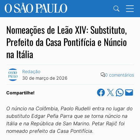
Nomeações de Leão XIV: Substituto,
Prefeito da Casa Pontifícia e Núncio
na Itália
Redação
0 comentários
30 de março de 2026
Share on Facebook
Share on X
Share on Wha
Email this Pa
Compartilhe!
O núncio na Colômbia, Paolo Rudelli entra no lugar do
substituto Edgar Peña Parra que se torna núncio na
Itália e na República de San Marino. Petar Rajič foi
nomeado prefeito da Casa Pontifícia.