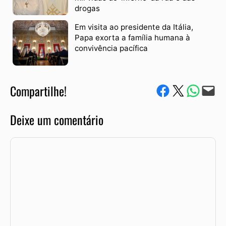
drogas
Em visita ao presidente da Itália,
Papa exorta a família humana à
convivência pacífica
Compartilhe!
Compartilhe no Facebook
Compartilhe no Twitter
Compartile via W
Envie via e-mail
Deixe um comentário
Comentário