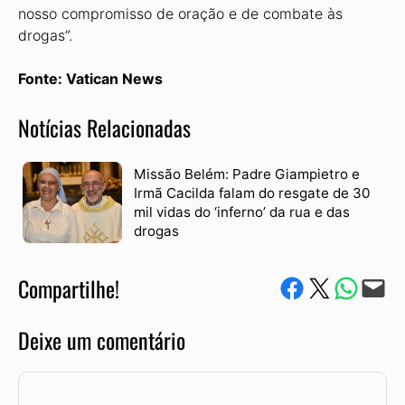
nosso compromisso de oração e de combate às
drogas”.
Fonte: Vatican News
Notícias Relacionadas
Missão Belém: Padre Giampietro e
Irmã Cacilda falam do resgate de 30
mil vidas do ‘inferno’ da rua e das
drogas
Compartilhe!
Compartilhe no Facebook
Compartilhe no Twitter
Compartile via W
Envie via e-mail
Deixe um comentário
Comentário