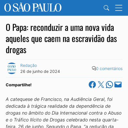
O Papa: reconduzir a uma nova vida
aqueles que caem na escravidão das
drogas
Redação
0 comentários
26 de junho de 2024
Share on Facebook
Share on X
Share on Wha
Email this Pa
Compartilhe!
A catequese de Francisco, na Audiência Geral, foi
dedicada à trágica realidade da dependência de
drogas no âmbito do Dia Internacional contra o Abuso
e o Tráfico Ilícito de Drogas celebrado nesta quarta-
feira, 26 de junho. Segundo o Papa, “a redução da