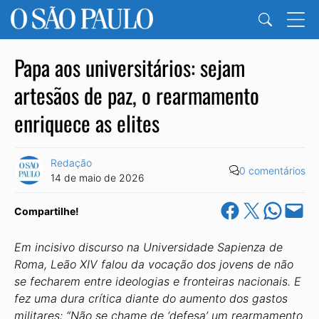
Papa aos universitários: sejam
artesãos de paz, o rearmamento
enriquece as elites
Redação
0 comentários
14 de maio de 2026
Share on Facebook
Share on X
Share on Wha
Email this Pa
Compartilhe!
Em incisivo discurso na Universidade Sapienza de
Roma, Leão XIV falou da vocação dos jovens de não
se fecharem entre ideologias e fronteiras nacionais. E
fez uma dura crítica diante do aumento dos gastos
militares: “Não se chame de ‘defesa’ um rearmamento