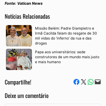
Fonte: Vatican News
Notícias Relacionadas
Missão Belém: Padre Giampietro e
Irmã Cacilda falam do resgate de 30
mil vidas do ‘inferno’ da rua e das
drogas
Papa aos universitários: sede
construtores de um mundo mais justo
e mais humano
Compartilhe!
Compartilhe no Facebook
Compartilhe no Twitter
Compartile via W
Envie via e-mail
Deixe um comentário