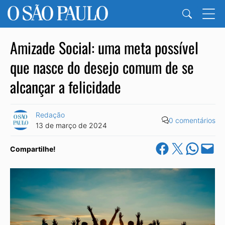
Amizade Social: uma meta possível
que nasce do desejo comum de se
alcançar a felicidade
Redação
0 comentários
13 de março de 2024
Share on Facebook
Share on X
Share on Wha
Email this Pa
Compartilhe!