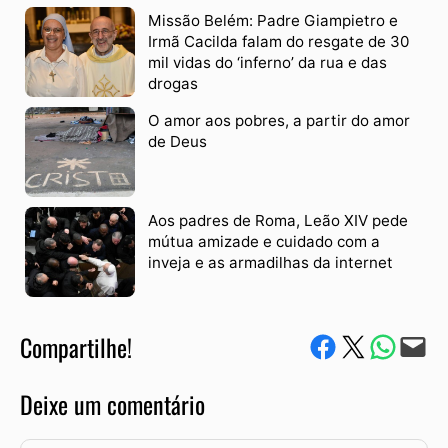
Missão Belém: Padre Giampietro e
Irmã Cacilda falam do resgate de 30
mil vidas do ‘inferno’ da rua e das
drogas
O amor aos pobres, a partir do amor
de Deus
Aos padres de Roma, Leão XIV pede
mútua amizade e cuidado com a
inveja e as armadilhas da internet
Compartilhe!
Compartilhe no Facebook
Compartilhe no Twitter
Compartile via W
Envie via e-mail
Deixe um comentário