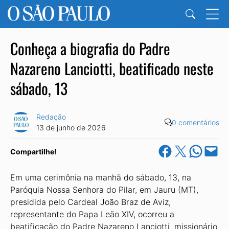
Conheça a biografia do Padre
Nazareno Lanciotti, beatificado neste
sábado, 13
Redação
0 comentários
13 de junho de 2026
Share on Facebook
Share on X
Share on Wha
Email this Pa
Compartilhe!
Em uma cerimônia na manhã do sábado, 13, na
Paróquia Nossa Senhora do Pilar, em Jauru (MT),
presidida pelo Cardeal João Braz de Aviz,
representante do Papa Leão XIV, ocorreu a
beatificação do Padre Nazareno Lanciotti, missionário