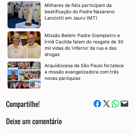
Milhares de fiéis participam da
beatificação do Padre Nazareno
Lanciotti em Jauru (MT)
Missão Belém: Padre Giampietro e
Irmã Cacilda falam do resgate de 30
mil vidas do ‘inferno’ da rua e das
drogas
Arquidiocese de São Paulo fortalece
a missão evangelizadora com três
novas paróquias
Compartilhe!
Compartilhe no Facebook
Compartilhe no Twitter
Compartile via W
Envie via e-mail
Deixe um comentário
Comentário