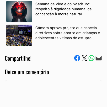
Semana da Vida e do Nascituro:
respeito à dignidade humana, da
concepção à morte natural
Câmara aprova projeto que cancela
diretrizes sobre aborto em crianças e
adolescentes vítimas de estupro
Compartilhe!
Compartilhe no Facebook
Compartilhe no Twitter
Compartile via W
Envie via e-mail
Deixe um comentário
Comentário