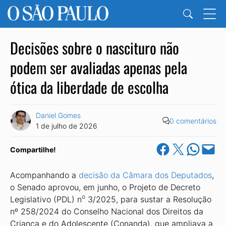
Decisões sobre o nascituro não
podem ser avaliadas apenas pela
ótica da liberdade de escolha
Daniel Gomes
0 comentários
1 de julho de 2026
Share on Facebook
Share on X
Share on Wha
Email this Pa
Compartilhe!
Acompanhando a
decisão da Câmara dos Deputados
,
o Senado aprovou, em junho, o Projeto de Decreto
o
Legislativo (PDL) n
3/2025, para sustar a Resolução
nº 258/2024 do Conselho Nacional dos Direitos da
Criança e do Adolescente (Conanda), que ampliava a