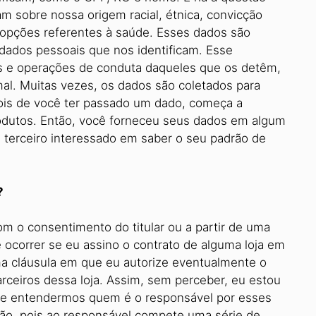
m sobre nossa origem racial, étnica, convicção
as, opções referentes à saúde. Esses dados são
 dados pessoais que nos identificam. Esse
s e operações de conduta daqueles que os detêm,
al. Muitas vezes, os dados são coletados para
ois de você ter passado um dado, começa a
produtos. Então, você forneceu seus dados em algum
um terceiro interessado em saber o seu padrão de
a lei?
om o consentimento do titular ou a partir de uma
ocorrer se eu assino o contrato de alguma loja em
ma cláusula em que eu autorize eventualmente o
rceiros dessa loja. Assim, sem perceber, eu estou
te entendermos quem é o responsável por esses
rão, pois ao responsável compete uma série de