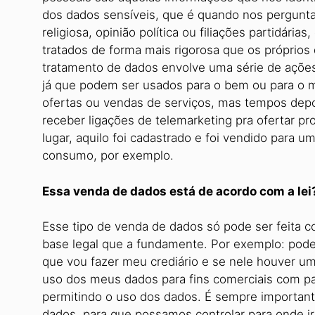
dos dados sensíveis, que é quando nos pergunta
religiosa, opinião política ou filiações partidári
tratados de forma mais rigorosa que os próprios
tratamento de dados envolve uma série de açõe
já que podem ser usados para o bem ou para o m
ofertas ou vendas de serviços, mas tempos dep
receber ligações de telemarketing pra ofertar 
lugar, aquilo foi cadastrado e foi vendido para 
consumo, por exemplo.
Essa venda de dados está de acordo com 
Esse tipo de venda de dados só pode ser feita c
base legal que a fundamente. Por exemplo: pode 
que vou fazer meu crediário e se nele houver u
uso dos meus dados para fins comerciais com pa
permitindo o uso dos dados. É sempre importan
dados, para que possamos controlar para onde i