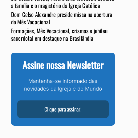
a família e o magistério da Igreja Católica
Dom Celso Alexandre preside missa na abertura
do Mês Vocacional
Formações, Mês Vocacional, crismas e jubileu
sacerdotal em destaque na Brasilândia
Assine nossa Newsletter
Mantenha-se informado das
novidades da Igreja e do Mundo
Clique para assinar!