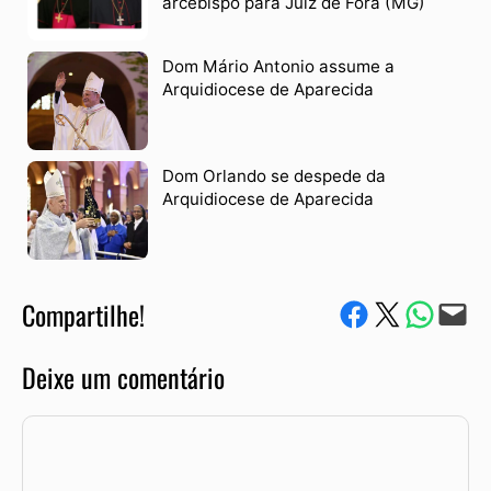
arcebispo para Juiz de Fora (MG)
Dom Mário Antonio assume a
Arquidiocese de Aparecida
Dom Orlando se despede da
Arquidiocese de Aparecida
Compartilhe!
Compartilhe no Facebook
Compartilhe no Twitter
Compartile via W
Envie via e-mail
Deixe um comentário
Comentário