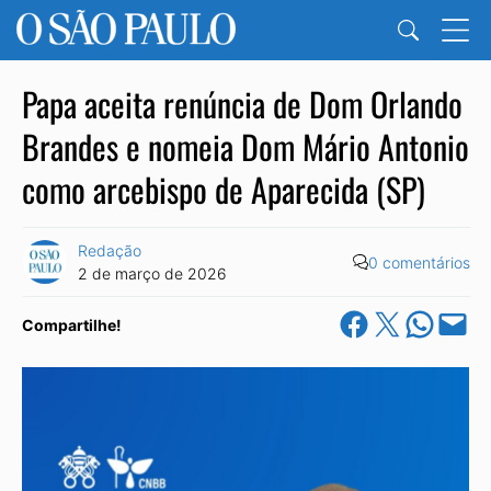
Papa aceita renúncia de Dom Orlando
Brandes e nomeia Dom Mário Antonio
como arcebispo de Aparecida (SP)
Redação
0 comentários
2 de março de 2026
Share on Facebook
Share on X
Share on Wha
Email this Pa
Compartilhe!