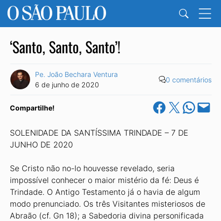
‘Santo, Santo, Santo’!
Pe. João Bechara Ventura
0 comentários
6 de junho de 2020
Share on Facebook
Share on X
Share on Wha
Email this Pa
Compartilhe!
SOLENIDADE DA SANTÍSSIMA TRINDADE – 7 DE
JUNHO DE 2020
Se Cristo não no-lo houvesse revelado, seria
impossível conhecer o maior mistério da fé: Deus é
Trindade. O Antigo Testamento já o havia de algum
modo prenunciado. Os três Visitantes misteriosos de
Abraão (cf. Gn 18); a Sabedoria divina personificada