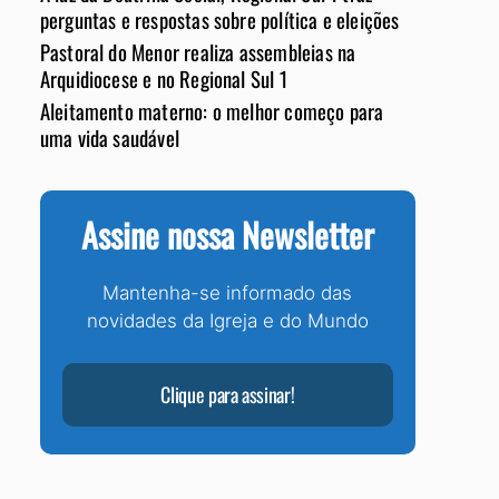
perguntas e respostas sobre política e eleições
Pastoral do Menor realiza assembleias na
Arquidiocese e no Regional Sul 1
Aleitamento materno: o melhor começo para
uma vida saudável
Assine nossa Newsletter
Mantenha-se informado das
novidades da Igreja e do Mundo
Clique para assinar!