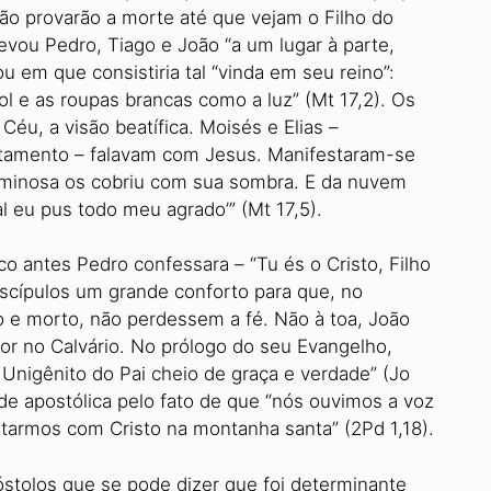
não provarão a morte até que vejam o Filho do
vou Pedro, Tiago e João “a um lugar à parte,
u em que consistiria tal “vinda em seu reino”:
ol e as roupas brancas como a luz” (Mt 17,2). Os
éu, a visão beatífica. Moisés e Elias –
stamento – falavam com Jesus. Manifestaram-se
uminosa os cobriu com sua sombra. E da nuvem
l eu pus todo meu agrado’” (Mt 17,5).
 antes Pedro confessara – “Tu és o Cristo, Filho
iscípulos um grande conforto para que, no
 e morto, não perdessem a fé. Não à toa, João
or no Calvário. No prólogo do seu Evangelho,
 Unigênito do Pai cheio de graça e verdade” (Jo
ade apostólica pelo fato de que “nós ouvimos a voz
estarmos com Cristo na montanha santa” (2Pd 1,18).
stolos que se pode dizer que foi determinante