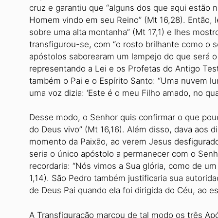
cruz e garantiu que “alguns dos que aqui estão 
Homem vindo em seu Reino” (Mt 16,28). Então, le
sobre uma alta montanha” (Mt 17,1) e lhes mostro
transfigurou-se, com “o rosto brilhante como o s
apóstolos saborearam um lampejo do que será o C
representando a Lei e os Profetas do Antigo Te
também o Pai e o Espírito Santo: “Uma nuvem l
uma voz dizia: ‘Este é o meu Filho amado, no qua
Desse modo, o Senhor quis confirmar o que pouco
do Deus vivo” (Mt 16,16). Além disso, dava aos d
momento da Paixão, ao verem Jesus desfigurado
seria o único apóstolo a permanecer com o Senh
recordaria: “Nós vimos a Sua glória, como de um
1,14). São Pedro também justificaria sua autorid
de Deus Pai quando ela foi dirigida do Céu, ao 
A Transfiguração marcou de tal modo os três Apó