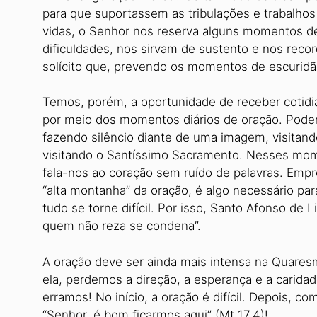
para que suportassem as tribulações e trabalh
vidas, o Senhor nos reserva alguns momentos de 
dificuldades, nos sirvam de sustento e nos rec
solícito que, prevendo os momentos de escuridã
Temos, porém, a oportunidade de receber cotidi
por meio dos momentos diários de oração. Pode
fazendo silêncio diante de uma imagem, visitand
visitando o Santíssimo Sacramento. Nesses mom
fala-nos ao coração sem ruído de palavras. Emp
“alta montanha” da oração, é algo necessário p
tudo se torne difícil. Por isso, Santo Afonso de L
quem não reza se condena”.
A oração deve ser ainda mais intensa na Quares
ela, perdemos a direção, a esperança e a carida
erramos! No início, a oração é difícil. Depois, 
“Senhor, é bom ficarmos aqui” (Mt 17,4)!