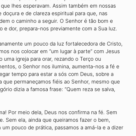
os que lhes esperavam. Assim também em nossas
doçura e de clareza espiritual para que, nas
ordem o caminho a seguir. O Senhor é tão bom e
o e dor, prepara-nos previamente com a Sua luz.
anamente um pouco da luz fortalecedora de Cristo,
mos nos colocar em “um lugar à parte” com Jesus
o uma igreja para orar, rezando o Terço ou
entos, o Senhor nos ilumina, aumenta-nos a fé e
regar tempo para estar a sós com Deus, sobre a
ara que permaneçamos fiéis ao Senhor, mesmo que
igório dizia a famosa frase: “Quem reza se salva,
ma! Por meio dela, Deus nos confirma na fé. Sem
de. Sem ela, ainda que queiramos fazer o bem,
com um pouco de prática, passamos a amá-la e a dizer