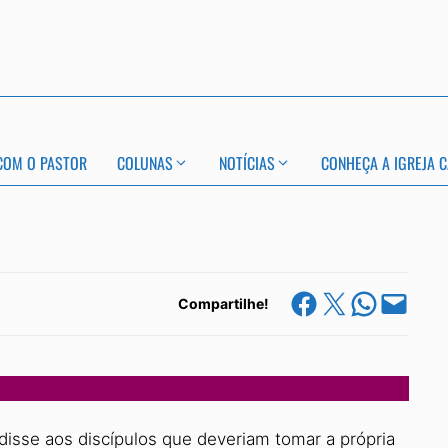
COM O PASTOR
COLUNAS
NOTÍCIAS
CONHEÇA A IGREJA C
Share on Facebook
Share on X
Share on Whats
Email this Page
Compartilhe!
disse aos discípulos que deveriam tomar a própria