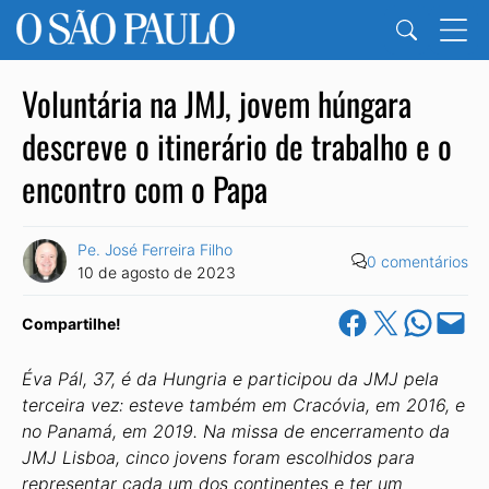
Voluntária na JMJ, jovem húngara
descreve o itinerário de trabalho e o
encontro com o Papa
Pe. José Ferreira Filho
0 comentários
10 de agosto de 2023
Share on Facebook
Share on X
Share on Wha
Email this Pa
Compartilhe!
Éva Pál, 37, é da Hungria e participou da JMJ pela
terceira vez: esteve também em Cracóvia, em 2016, e
no Panamá, em 2019. Na missa de encerramento da
JMJ Lisboa, cinco jovens foram escolhidos para
representar cada um dos continentes e ter um