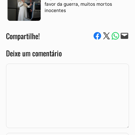
favor da guerra, muitos mortos
inocentes
Compartilhe!
Compartilhe no Facebook
Compartilhe no Twitter
Compartile via W
Envie via e-mail
Deixe um comentário
Comentário