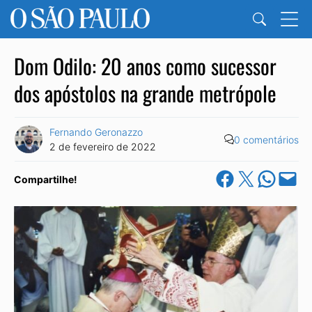
Dom Odilo: 20 anos como sucessor
dos apóstolos na grande metrópole
Fernando Geronazzo
0 comentários
2 de fevereiro de 2022
Share on Facebook
Share on X
Share on Wha
Email this Pa
Compartilhe!