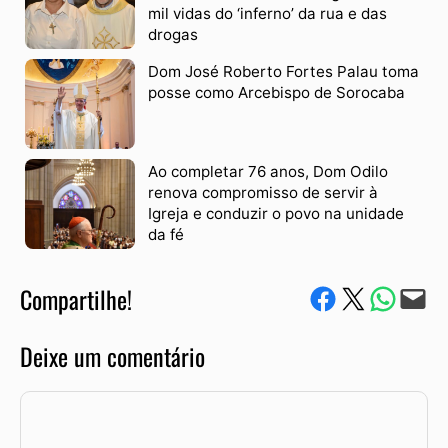
mil vidas do ‘inferno’ da rua e das
drogas
Dom José Roberto Fortes Palau toma
posse como Arcebispo de Sorocaba
Ao completar 76 anos, Dom Odilo
renova compromisso de servir à
Igreja e conduzir o povo na unidade
da fé
Compartilhe!
Compartilhe no Facebook
Compartilhe no Twitter
Compartile via W
Envie via e-mail
Deixe um comentário
Comentário