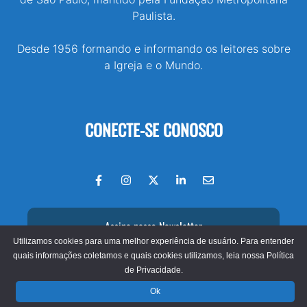
Paulista.
Desde 1956 formando e informando os leitores sobre
a Igreja e o Mundo.
CONECTE-SE CONOSCO
Assine nossa Newsletter
Utilizamos cookies para uma melhor experiência de usuário. Para entender
quais informações coletamos e quais cookies utilizamos, leia nossa
Política
de Privacidade.
© 2026 - Jornal O São Paulo
Ok
Fundação Metropolitana Paulista