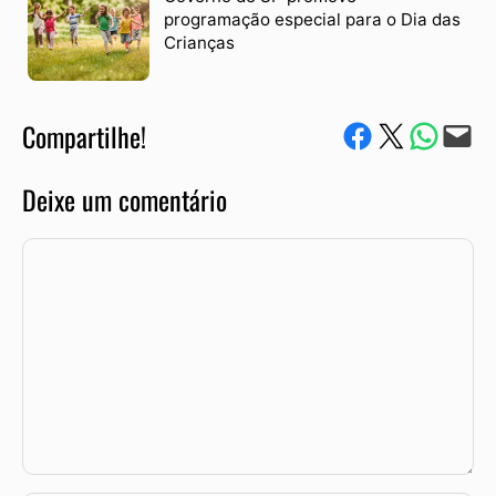
programação especial para o Dia das
Crianças
Compartilhe!
Compartilhe no Facebook
Compartilhe no Twitter
Compartile via W
Envie via e-mail
Deixe um comentário
Comentário