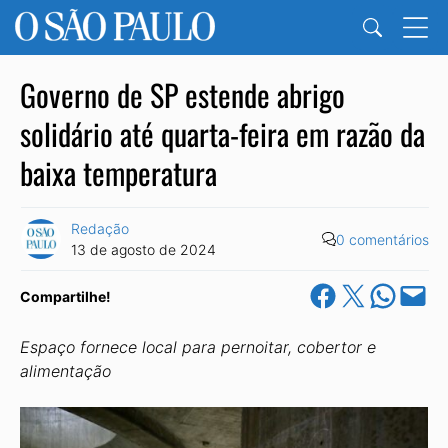
Governo de SP estende abrigo
solidário até quarta-feira em razão da
baixa temperatura
Redação
0 comentários
13 de agosto de 2024
Share on Facebook
Share on X
Share on Wha
Email this Pa
Compartilhe!
Espaço fornece local para pernoitar, cobertor e
alimentação