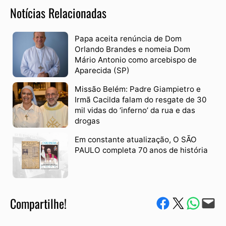
Notícias Relacionadas
Papa aceita renúncia de Dom
Orlando Brandes e nomeia Dom
Mário Antonio como arcebispo de
Aparecida (SP)
Missão Belém: Padre Giampietro e
Irmã Cacilda falam do resgate de 30
mil vidas do ‘inferno’ da rua e das
drogas
Em constante atualização, O SÃO
PAULO completa 70 anos de história
Compartilhe!
Compartilhe no Facebook
Compartilhe no Twitter
Compartile via W
Envie via e-mail