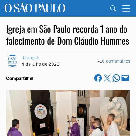
Igreja em São Paulo recorda 1 ano do
falecimento de Dom Cláudio Hummes
Redação
0 comentários
4 de julho de 2023
Share on Facebook
Share on X
Share on Wha
Email this Pa
Compartilhe!