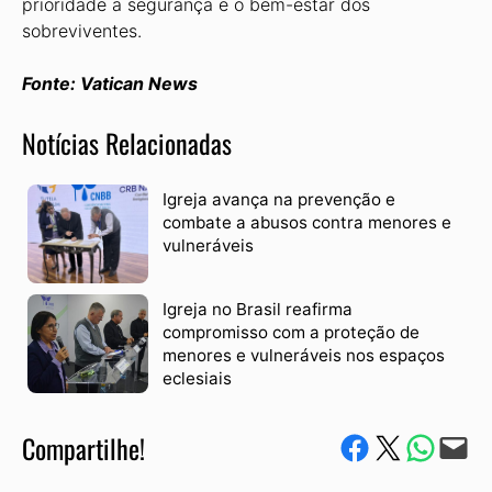
prioridade a segurança e o bem-estar dos
sobreviventes.
Fonte: Vatican News
Notícias Relacionadas
Igreja avança na prevenção e
combate a abusos contra menores e
vulneráveis
Igreja no Brasil reafirma
compromisso com a proteção de
menores e vulneráveis nos espaços
eclesiais
Compartilhe!
Compartilhe no Facebook
Compartilhe no Twitter
Compartile via W
Envie via e-mail