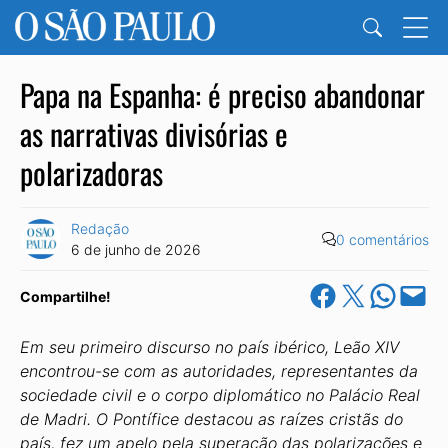
Papa na Espanha: é preciso abandonar
as narrativas divisórias e
polarizadoras
Redação
0 comentários
6 de junho de 2026
Share on Facebook
Share on X
Share on Wha
Email this Pa
Compartilhe!
Em seu primeiro discurso no país ibérico, Leão XIV
encontrou-se com as autoridades, representantes da
sociedade civil e o corpo diplomático no Palácio Real
de Madri. O Pontífice destacou as raízes cristãs do
país, fez um apelo pela superação das polarizações e