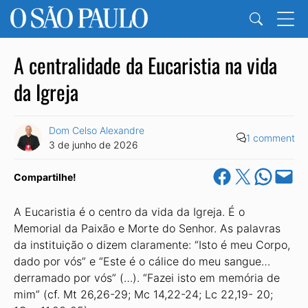
A centralidade da Eucaristia na vida
da Igreja
Dom Celso Alexandre
1 comment
3 de junho de 2026
Share on Facebook
Share on X
Share on Wha
Email this Pa
Compartilhe!
A Eucaristia é o centro da vida da Igreja. É o
Memorial da Paixão e Morte do Senhor. As palavras
da instituição o dizem claramente: “Isto é meu Corpo,
dado por vós” e “Este é o cálice do meu sangue…
derramado por vós” (…). “Fazei isto em memória de
mim” (cf. Mt 26,26-29; Mc 14,22-24; Lc 22,19- 20;