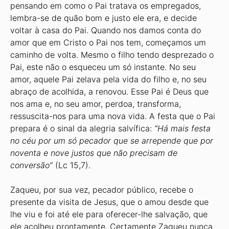
pensando em como o Pai tratava os empregados,
lembra-se de quão bom e justo ele era, e decide
voltar à casa do Pai. Quando nos damos conta do
amor que em Cristo o Pai nos tem, começamos um
caminho de volta. Mesmo o filho tendo desprezado o
Pai, este não o esqueceu um só instante. No seu
amor, aquele Pai zelava pela vida do filho e, no seu
abraço de acolhida, a renovou. Esse Pai é Deus que
nos ama e, no seu amor, perdoa, transforma,
ressuscita-nos para uma nova vida. A festa que o Pai
prepara é o sinal da alegria salvífica:
“Há mais festa
no céu por um só pecador que se arrepende que por
noventa e nove justos que não precisam de
conversão”
(Lc 15,7).
Zaqueu, por sua vez, pecador público, recebe o
presente da visita de Jesus, que o amou desde que
lhe viu e foi até ele para oferecer-lhe salvação, que
ele acolheu prontamente. Certamente Zaqueu nunca