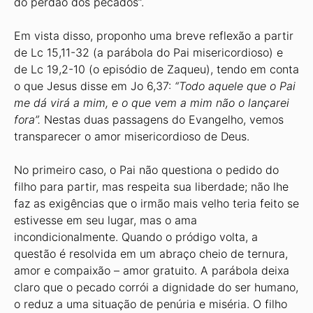
do perdão dos pecados”.
Em vista disso, proponho uma breve reflexão a partir
de Lc 15,11-32 (a parábola do Pai misericordioso) e
de Lc 19,2-10 (o episódio de Zaqueu), tendo em conta
o que Jesus disse em Jo 6,37:
“Todo aquele que o Pai
me dá virá a mim, e o que vem a mim não o lançarei
fora”.
Nestas duas passagens do Evangelho, vemos
transparecer o amor misericordioso de Deus.
No primeiro caso, o Pai não questiona o pedido do
filho para partir, mas respeita sua liberdade; não lhe
faz as exigências que o irmão mais velho teria feito se
estivesse em seu lugar, mas o ama
incondicionalmente. Quando o pródigo volta, a
questão é resolvida em um abraço cheio de ternura,
amor e compaixão – amor gratuito. A parábola deixa
claro que o pecado corrói a dignidade do ser humano,
o reduz a uma situação de penúria e miséria. O filho