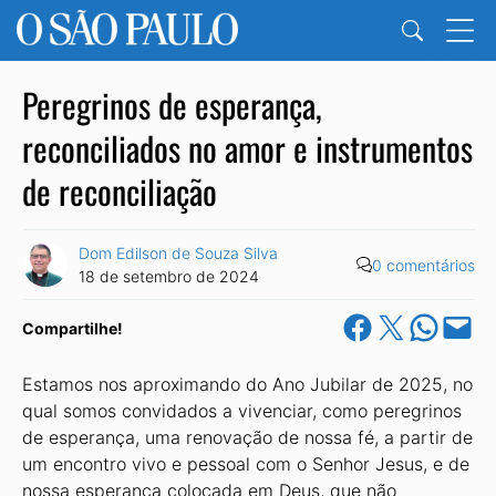
Peregrinos de esperança,
reconciliados no amor e instrumentos
de reconciliação
Dom Edilson de Souza Silva
0 comentários
18 de setembro de 2024
Share on Facebook
Share on X
Share on Wha
Email this Pa
Compartilhe!
Estamos nos aproximando do Ano Jubilar de 2025, no
qual somos convidados a vivenciar, como peregrinos
de esperança, uma renovação de nossa fé, a partir de
um encontro vivo e pessoal com o Senhor Jesus, e de
nossa esperança colocada em Deus, que não