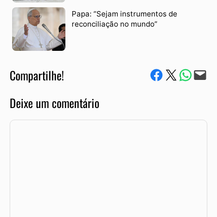
Papa: “Sejam instrumentos de
reconciliação no mundo”
Compartilhe!
Compartilhe no Facebook
Compartilhe no Twitter
Compartile via W
Envie via e-mail
Deixe um comentário
Comentário