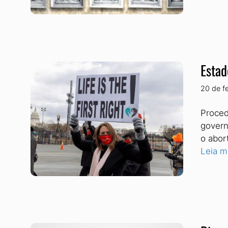
Estad
20 de f
Proced
govern
o abor
Leia m