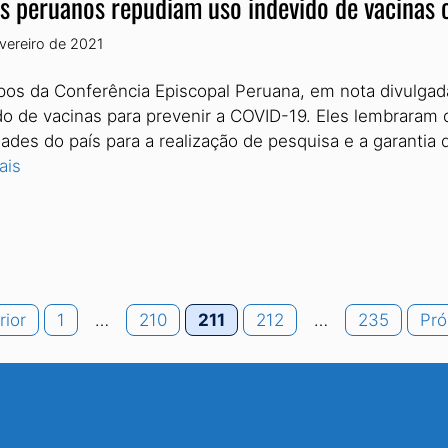
s peruanos repudiam uso indevido de vacinas
evereiro de 2021
pos da Conferência Episcopal Peruana, em nota divulgada
do de vacinas para prevenir a COVID-19. Eles lembraram
dades do país para a realização de pesquisa e a garanti
ais
Page
Page
Page
Page
Page
rior
1
…
210
211
212
…
235
Pró