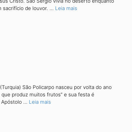
us Cristo. São Sérgio vivia no deserto enquanto
sacrifício de louvor. …
Leia mais
(Turquia) São Policarpo nasceu por volta do ano
 que produz muitos frutos” e sua festa é
do Apóstolo …
Leia mais