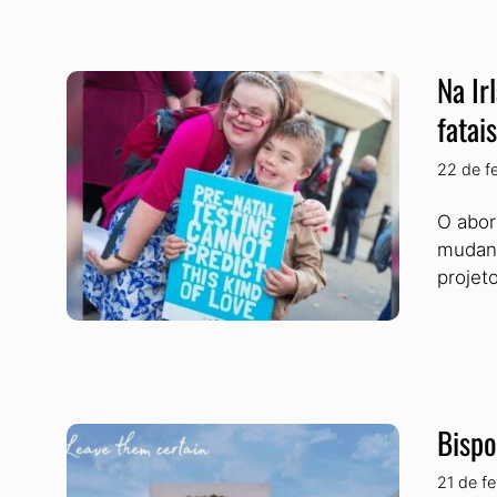
Na Ir
fatais
22 de f
O abor
mudanç
projet
Bispo
21 de f