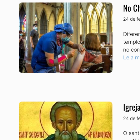
No Ch
24 de f
Difere
templo
no com
Leia m
Igrej
24 de f
O sant