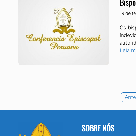
Bispo
19 de f
Os bis
indevi
autori
Leia m
Ante
SOBRE NÓS