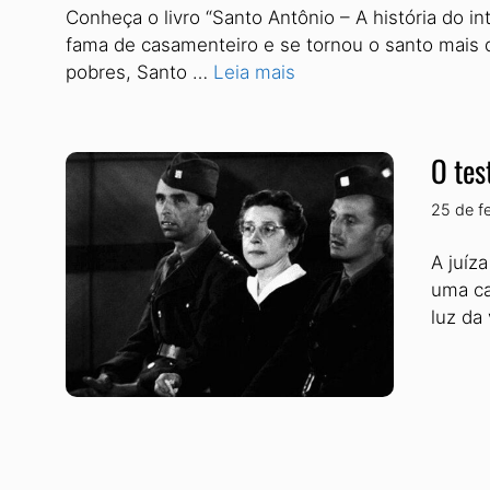
Conheça o livro “Santo Antônio – A história do i
fama de casamenteiro e se tornou o santo mais qu
pobres, Santo …
Leia mais
O tes
25 de f
A juíz
uma ca
luz da