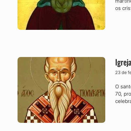
martír
os cri
Igrej
23 de f
O sant
70, pr
celebr