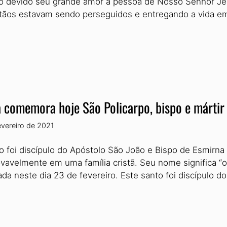
io devido seu grande amor à pessoa de Nosso Senhor Jes
stãos estavam sendo perseguidos e entregando a vida em 
a comemora hoje São Policarpo, bispo e mártir
evereiro de 2021
o foi discípulo do Apóstolo São João e Bispo de Esmirna 
ovavelmente em uma família cristã. Seu nome significa “o
ada neste dia 23 de fevereiro. Este santo foi discípulo 