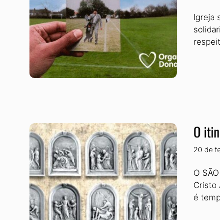
Igreja
solida
respei
O iti
20 de f
O SÃO 
Cristo
é temp