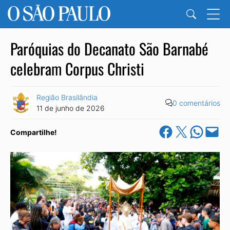
Paróquias do Decanato São Barnabé
celebram Corpus Christi
Região Brasilândia
0 comentários
11 de junho de 2026
Share on Facebook
Share on X
Share on Wha
Email this Pa
Compartilhe!