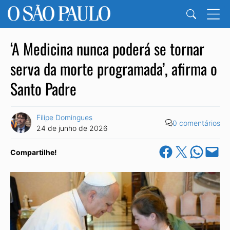
‘A Medicina nunca poderá se tornar
serva da morte programada’, afirma o
Santo Padre
Filipe Domingues
0 comentários
24 de junho de 2026
Share on Facebook
Share on X
Share on Wha
Email this Pa
Compartilhe!