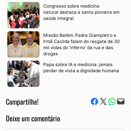
Congresso sobre medicina
natural destaca a santa pioneira em
saúde integral
Missão Belém: Padre Giampietro e
Irmã Cacilda falam do resgate de 30
mil vidas do ‘inferno’ da rua e das
drogas
Papa sobre IA e medicina: jamais
perder de vista a dignidade humana
Compartilhe!
Compartilhe no Facebook
Compartilhe no Twitter
Compartile via W
Envie via e-mail
Deixe um comentário