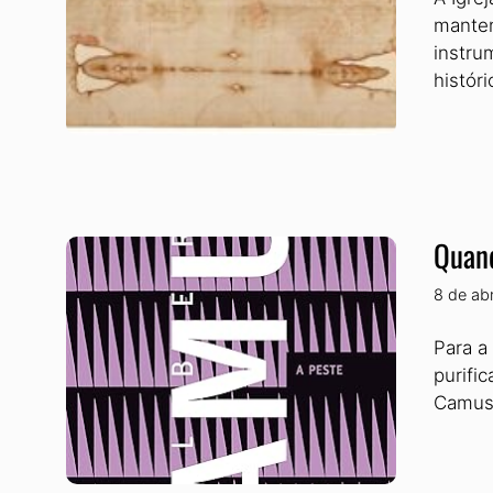
manten
instru
históri
Quand
8 de ab
Para a
purifi
Camus 