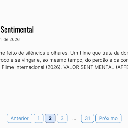
 Sentimental
ril de 2026
me feito de silêncios e olhares. Um filme que trata da do
troco e se vingar e, ao mesmo tempo, do perdão e da c
 Filme Internacional (2026). VALOR SENTIMENTAL (AF
Page
Page
Page
Page
Anterior
1
2
3
…
31
Próximo