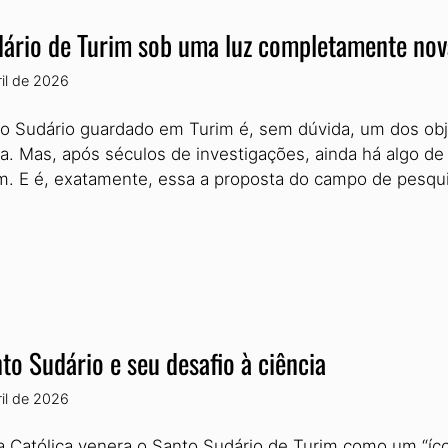
ário de Turim sob uma luz completamente nov
ril de 2026
o Sudário guardado em Turim é, sem dúvida, um dos obje
. Mas, após séculos de investigações, ainda há algo de
m. E é, exatamente, essa a proposta do campo de pesq
to Sudário e seu desafio à ciência
ril de 2026
ja Católica venera o Santo Sudário de Turim como um “íco