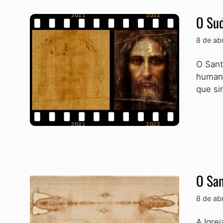
O Sud
8 de ab
O Sant
humana
que si
O San
8 de ab
A Igre