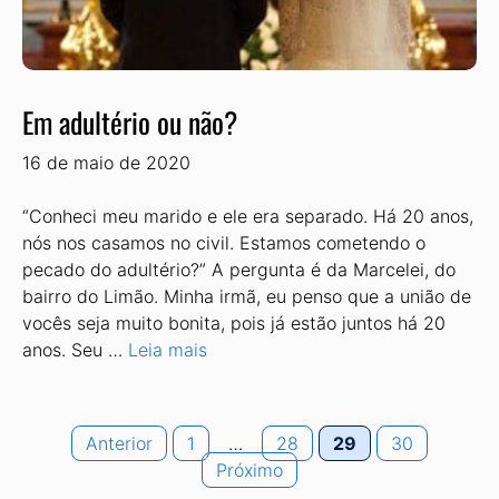
Em adultério ou não?
16 de maio de 2020
“Conheci meu marido e ele era separado. Há 20 anos,
nós nos casamos no civil. Estamos cometendo o
pecado do adultério?” A pergunta é da Marcelei, do
bairro do Limão. Minha irmã, eu penso que a união de
vocês seja muito bonita, pois já estão juntos há 20
anos. Seu …
Leia mais
Page
Page
Page
Page
Anterior
1
…
28
29
30
Próximo